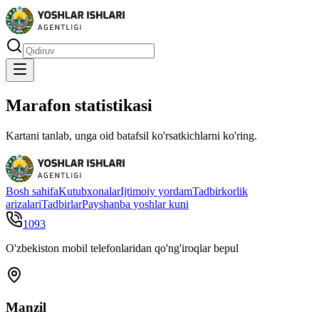
Marafon statistikasi
Kartani tanlab, unga oid batafsil ko'rsatkichlarni ko'ring.
Bosh sahifa
Kutubxonalar
Ijtimoiy yordam
Tadbirkorlik
arizalari
Tadbirlar
Payshanba yoshlar kuni
1093
O'zbekiston mobil telefonlaridan qo'ng'iroqlar bepul
Manzil