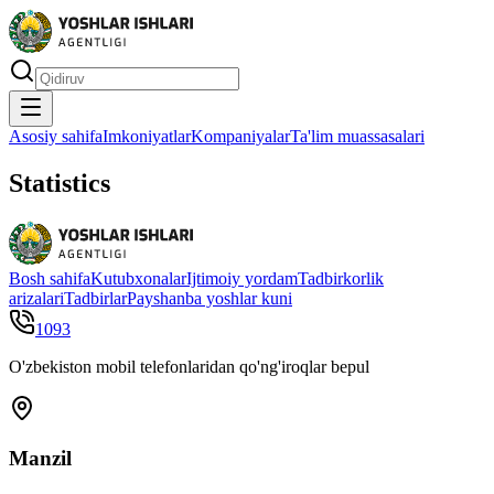
Asosiy sahifa
Imkoniyatlar
Kompaniyalar
Ta'lim muassasalari
Statistics
Bosh sahifa
Kutubxonalar
Ijtimoiy yordam
Tadbirkorlik
arizalari
Tadbirlar
Payshanba yoshlar kuni
1093
O'zbekiston mobil telefonlaridan qo'ng'iroqlar bepul
Manzil