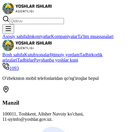
Asosiy sahifa
Imkoniyatlar
Kompaniyalar
Ta'lim muassasalari
Bosh sahifa
Kutubxonalar
Ijtimoiy yordam
Tadbirkorlik
arizalari
Tadbirlar
Payshanba yoshlar kuni
1093
O'zbekiston mobil telefonlaridan qo'ng'iroqlar bepul
Manzil
100011, Toshkent, Alisher Navoiy ko'chasi,
11-uyinfo@yoshlar.gov.uz.