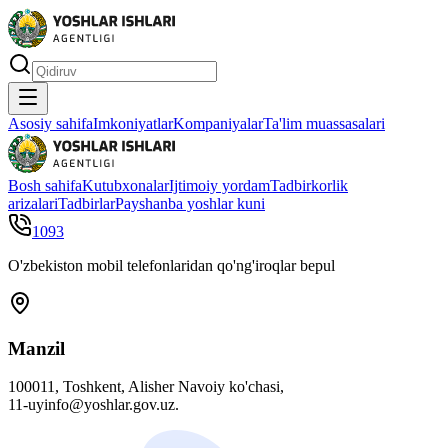
Asosiy sahifa
Imkoniyatlar
Kompaniyalar
Ta'lim muassasalari
Bosh sahifa
Kutubxonalar
Ijtimoiy yordam
Tadbirkorlik
arizalari
Tadbirlar
Payshanba yoshlar kuni
1093
O'zbekiston mobil telefonlaridan qo'ng'iroqlar bepul
Manzil
100011, Toshkent, Alisher Navoiy ko'chasi,
11-uyinfo@yoshlar.gov.uz.